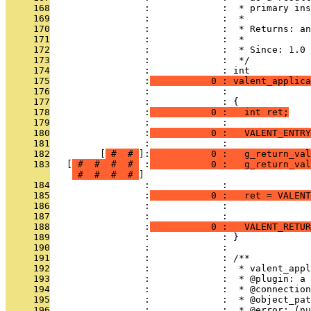
     168
                 :             :  * primary ins
     169
                 :             :  *
     170
                 :             :  * Returns: an
     171
                 :             :  *
     172
                 :             :  * Since: 1.0
     173
                 :             :  */
     174
                 :             : int
     175
                 :
           0 : valent_applica
     176
                 :             :               
     177
                 :             : {
     178
                 :
           0 :   int ret;
     179
                 :             : 
     180
                 :
           0 :   VALENT_ENTRY
     181
                 :             : 
     182
         [
 # 
 # 
]:
           0 :   g_return_val
     183
   [
 # 
 # 
 # 
 # 
 :
           0 :   g_return_val
 # 
 # 
 # 
 # 
     184
                 :             : 
     185
                 :
           0 :   ret = VALENT
     186
                 :             :               
     187
                 :             : 
     188
                 :
           0 :   VALENT_RETUR
     189
                 :             : }
     190
                 :             : 
     191
                 :             : /**
     192
                 :             :  * valent_appl
     193
                 :             :  * @plugin: a 
     194
                 :             :  * @connection
     195
                 :             :  * @object_pat
     196
                 :             :  * @error: (nu