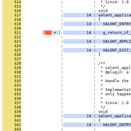
     314
                 :             :  * Since: 1.0
     315
                 :             :  */
     316
                 :             : void
     317
                 :
          14 : valent_applica
     318
                 :             : {
     319
                 :
          14 :   VALENT_ENTRY
     320
                 :             : 
     321
         [
 - 
 + 
]:
          14 :   g_return_if_
     322
                 :             : 
     323
                 :
          14 :   VALENT_APPLI
     324
                 :             : 
     325
                 :
          14 :   VALENT_EXIT;
     326
                 :             : }
     327
                 :             : 
     328
                 :             : /**
     329
                 :             :  * valent_appl
     330
                 :             :  * @plugin: a 
     331
                 :             :  *
     332
                 :             :  * Handle the 
     333
                 :             :  *
     334
                 :             :  * Implementat
     335
                 :             :  * only happen
     336
                 :             :  *
     337
                 :             :  * Since: 1.0
     338
                 :             :  */
     339
                 :             : void
     340
                 :
          14 : valent_applica
     341
                 :             : {
     342
                 :
          14 :   VALENT_ENTRY
     343
                 :             : 