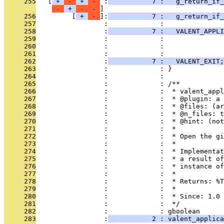
     255
   [
 + 
 - 
 + 
 - 
 :
           7 :   g_return_if_
 - 
 + 
 - 
 - 
     256
         [
 + 
 - 
]:
           7 :   g_return_if_
     257
                 :             : 
     258
                 :
           7 :   VALENT_APPLI
     259
                 :             :               
     260
                 :             :               
     261
                 :             : 
     262
                 :
           7 :   VALENT_EXIT;
     263
                 :             : }
     264
                 :             : 
     265
                 :             : /**
     266
                 :             :  * valent_app
     267
                 :             :  * @plugin: a 
     268
                 :             :  * @files: (ar
     269
                 :             :  * @n_files: t
     270
                 :             :  * @hint: (not
     271
                 :             :  *
     272
                 :             :  * Open the gi
     273
                 :             :  *
     274
                 :             :  * Implementat
     275
                 :             :  * a result of
     276
                 :             :  * instance of
     277
                 :             :  *
     278
                 :             :  * Returns: %
     279
                 :             :  *
     280
                 :             :  * Since: 1.0
     281
                 :             :  */
     282
                 :             : gboolean
     283
                 :
           2 : valent_applica