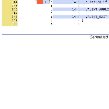
     344
         [
 - 
 + 
]:
          14 :   g_return_if_
     345
                 :             : 
     346
                 :
          14 :   VALENT_APPLI
     347
                 :             : 
     348
                 :
          14 :   VALENT_EXIT;
     349
                 :             : }
     350
                 :             : 
Generated 