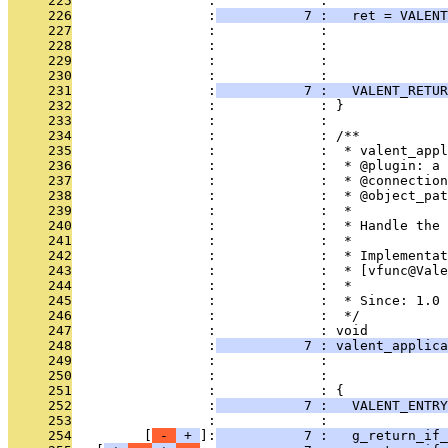
     225
                 :             : 
     226
                 :
           7 :   ret = VALEN
     227
                 :             :               
     228
                 :             :               
     229
                 :             :               
     230
                 :             : 
     231
                 :
           7 :   VALENT_RETUR
     232
                 :             : }
     233
                 :             : 
     234
                 :             : /**
     235
                 :             :  * valent_appl
     236
                 :             :  * @plugin: a 
     237
                 :             :  * @connection
     238
                 :             :  * @object_pat
     239
                 :             :  *
     240
                 :             :  * Handle the 
     241
                 :             :  *
     242
                 :             :  * Implementat
     243
                 :             :  * [vfunc@Vale
     244
                 :             :  *
     245
                 :             :  * Since: 1.0
     246
                 :             :  */
     247
                 :             : void
     248
                 :
           7 : valent_applic
     249
                 :             :               
     250
                 :             :               
     251
                 :             : {
     252
                 :
           7 :   VALENT_ENTRY
     253
                 :             : 
     254
         [
 - 
 + 
]:
           7 :   g_return_if_