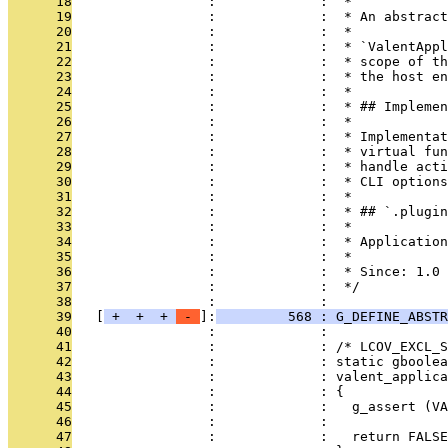
      18
                 :             :  *
      19
                 :             :  * An abstract
      20
                 :             :  *
      21
                 :             :  * `ValentAppl
      22
                 :             :  * scope of th
      23
                 :             :  * the host en
      24
                 :             :  *
      25
                 :             :  * ## Implemen
      26
                 :             :  *
      27
                 :             :  * Implementat
      28
                 :             :  * virtual fun
      29
                 :             :  * handle acti
      30
                 :             :  * CLI options
      31
                 :             :  *
      32
                 :             :  * ## `.plugin
      33
                 :             :  *
      34
                 :             :  * Application
      35
                 :             :  *
      36
                 :             :  * Since: 1.0
      37
                 :             :  */
      38
                 :             : 
      39
   [
 + 
 + 
 + 
 - 
]:
         568 : G_DEFINE_ABSTR
      40
                 :             : 
      41
                 :             : /* LCOV_EXCL_S
      42
                 :             : static gboolea
      43
                 :             : valent_applica
      44
                 :             : {
      45
                 :             :   g_assert (VA
      46
                 :             : 
      47
                 :             :   return FALSE