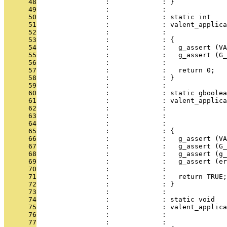
      48
                 :             : }
      49
                 :             : 
      50
                 :             : static int
      51
                 :             : valent_applica
      52
                 :             :               
      53
                 :             : {
      54
                 :             :   g_assert (VA
      55
                 :             :   g_assert (G_
      56
                 :             : 
      57
                 :             :   return 0;
      58
                 :             : }
      59
                 :             : 
      60
                 :             : static gboolea
      61
                 :             : valent_applica
      62
                 :             :               
      63
                 :             :               
      64
                 :             :               
      65
                 :             : {
      66
                 :             :   g_assert (VA
      67
                 :             :   g_assert (G_
      68
                 :             :   g_assert (g_
      69
                 :             :   g_assert (er
      70
                 :             : 
      71
                 :             :   return TRUE;
      72
                 :             : }
      73
                 :             : 
      74
                 :             : static void
      75
                 :             : valent_applica
      76
                 :             :               
      77
                 :             :               