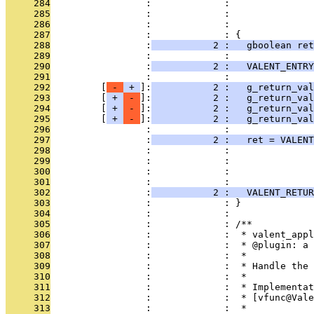
     284
                 :             :               
     285
                 :             :               
     286
                 :             :               
     287
                 :             : {
     288
                 :
           2 :   gboolean ret
     289
                 :             : 
     290
                 :
           2 :   VALENT_ENTRY
     291
                 :             : 
     292
         [
 - 
 + 
]:
           2 :   g_return_val
     293
         [
 + 
 - 
]:
           2 :   g_return_val
     294
         [
 + 
 - 
]:
           2 :   g_return_val
     295
         [
 + 
 - 
]:
           2 :   g_return_val
     296
                 :             : 
     297
                 :
           2 :   ret = VALENT
     298
                 :             :               
     299
                 :             :               
     300
                 :             :               
     301
                 :             : 
     302
                 :
           2 :   VALENT_RETUR
     303
                 :             : }
     304
                 :             : 
     305
                 :             : /**
     306
                 :             :  * valent_appl
     307
                 :             :  * @plugin: a 
     308
                 :             :  *
     309
                 :             :  * Handle the 
     310
                 :             :  *
     311
                 :             :  * Implementat
     312
                 :             :  * [vfunc@Vale
     313
                 :             :  *