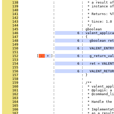
     138
                 :             :  * a result of
     139
                 :             :  * instance of
     140
                 :             :  *
     141
                 :             :  * Returns: %
     142
                 :             :  *
     143
                 :             :  * Since: 1.0
     144
                 :             :  */
     145
                 :             : gboolean
     146
                 :
           6 : valent_applica
     147
                 :             : {
     148
                 :
           6 :   gboolean ret
     149
                 :             : 
     150
                 :
           6 :   VALENT_ENTRY
     151
                 :             : 
     152
         [
 - 
 + 
]:
           6 :   g_return_val
     153
                 :             : 
     154
                 :
           6 :   ret = VALENT
     155
                 :             : 
     156
                 :
           6 :   VALENT_RETUR
     157
                 :             : }
     158
                 :             : 
     159
                 :             : /**
     160
                 :             :  * valent_appl
     161
                 :             :  * @plugin: a 
     162
                 :             :  * @command_li
     163
                 :             :  *
     164
                 :             :  * Handle the 
     165
                 :             :  *
     166
                 :             :  * Implementat
     167
                 :             :  * as a result