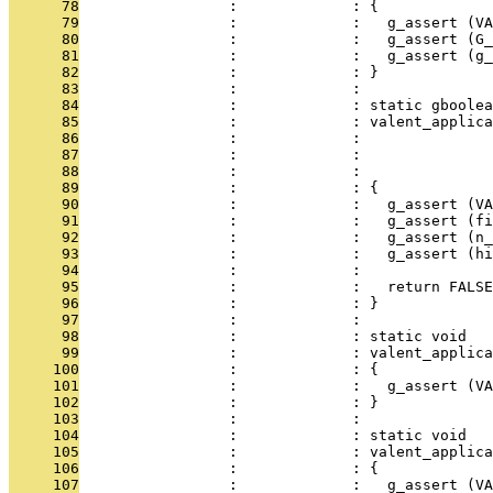
      78
                 :             : {
      79
                 :             :   g_assert (VA
      80
                 :             :   g_assert (G_
      81
                 :             :   g_assert (g_
      82
                 :             : }
      83
                 :             : 
      84
                 :             : static gboolea
      85
                 :             : valent_applica
      86
                 :             :               
      87
                 :             :               
      88
                 :             :               
      89
                 :             : {
      90
                 :             :   g_assert (VA
      91
                 :             :   g_assert (fi
      92
                 :             :   g_assert (n_
      93
                 :             :   g_assert (hi
      94
                 :             : 
      95
                 :             :   return FALSE
      96
                 :             : }
      97
                 :             : 
      98
                 :             : static void
      99
                 :             : valent_applica
     100
                 :             : {
     101
                 :             :   g_assert (VA
     102
                 :             : }
     103
                 :             : 
     104
                 :             : static void
     105
                 :             : valent_applica
     106
                 :             : {
     107
                 :             :   g_assert (VA