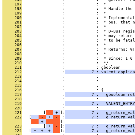
     197
                 :             :  *
     198
                 :             :  * Handle the 
     199
                 :             :  *
     200
                 :             :  * Implementat
     201
                 :             :  * bus, that n
     202
                 :             :  *
     203
                 :             :  * D-Bus regis
     204
                 :             :  * may return 
     205
                 :             :  * to be fatal
     206
                 :             :  *
     207
                 :             :  * Returns: %T
     208
                 :             :  *
     209
                 :             :  * Since: 1.0
     210
                 :             :  */
     211
                 :             : gboolean
     212
                 :
           7 : valent_applica
     213
                 :             :               
     214
                 :             :               
     215
                 :             :               
     216
                 :             : {
     217
                 :
           7 :   gboolean ret
     218
                 :             : 
     219
                 :
           7 :   VALENT_ENTRY
     220
                 :             : 
     221
         [
 - 
 + 
]:
           7 :   g_return_val
     222
   [
 + 
 - 
 + 
 - 
 :
           7 :   g_return_val
 - 
 + 
 - 
 - 
     223
         [
 + 
 - 
]:
           7 :   g_return_val
     224
   [
 + 
 + 
 + 
 - 
]:
           7 :   g_return_val