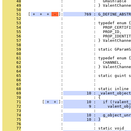
      48
                 :             :   GHashTable  
      49
                 :             : } ValentChanne
      50
                 :             : 
      51
   [
 + 
 + 
 + 
 - 
]:
         769 : G_DEFINE_ABSTR
      52
                 :             : 
      53
                 :             : typedef enum {
      54
                 :             :   PROP_CERTIFI
      55
                 :             :   PROP_ID,
      56
                 :             :   PROP_IDENTIT
      57
                 :             : } ValentChanne
      58
                 :             : 
      59
                 :             : static GParamS
      60
                 :             : 
      61
                 :             : typedef enum {
      62
                 :             :   CHANNEL,
      63
                 :             : } ValentChanne
      64
                 :             : 
      65
                 :             : static guint s
      66
                 :             : 
      67
                 :             : 
      68
                 :             : static inline 
      69
                 :
          10 : _valent_object
      70
                 :             : {
      71
         [
 + 
 + 
]:
          10 :   if (!valent_
      72
                 :
           9 :     valent_obj
      73
                 :             : 
      74
                 :
          10 :   g_object_unr
      75
                 :
          10 : }
      76
                 :             : 
      77
                 :             : static void