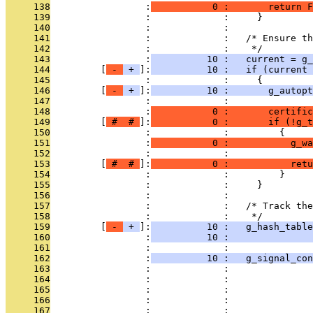
     138
                 :
           0 :       return F
     139
                 :             :     }
     140
                 :             : 
     141
                 :             :   /* Ensure th
     142
                 :             :    */
     143
                 :
          10 :   current = g_
     144
         [
 - 
 + 
]:
          10 :   if (current 
     145
                 :             :     {
     146
         [
 - 
 + 
]:
          10 :       g_autopt
     147
                 :             : 
     148
                 :
           0 :       certific
     149
         [
 # 
 # 
]:
           0 :       if (!g_t
     150
                 :             :         {
     151
                 :
           0 :           g_wa
     152
                 :             :               
     153
         [
 # 
 # 
]:
           0 :           retu
     154
                 :             :         }
     155
                 :             :     }
     156
                 :             : 
     157
                 :             :   /* Track the
     158
                 :             :    */
     159
         [
 - 
 + 
]:
          10 :   g_hash_table
     160
                 :
          10 :               
     161
                 :             :               
     162
                 :
          10 :   g_signal_co
     163
                 :             :              
     164
                 :             :               
     165
                 :             :               
     166
                 :             :              
     167
                 :             : 