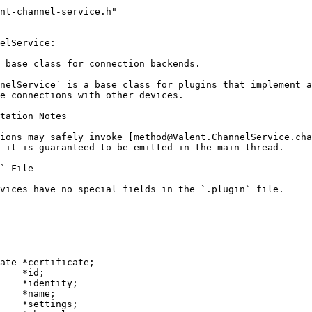
nt-channel-service.h"
elService:
 base class for connection backends.
nelService` is a base class for plugins that implement a
e connections with other devices.
tation Notes
ions may safely invoke [method@Valent.ChannelService.cha
 it is guaranteed to be emitted in the main thread.
` File
vices have no special fields in the `.plugin` file.
ate *certificate;
    *id;
    *identity;
    *name;
    *settings;