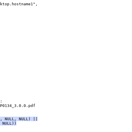
ktop.hostname1",
:
P0134_3.0.0.pdf
, NULL, NULL) ||
 NULL))