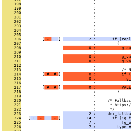
     198
                 :             :               
     199
                 :             :               
     200
                 :             :               
     201
                 :             :               
     202
                 :             :              
     203
                 :             :               
     204
                 :             :              
     205
                 :             : 
     206
         [
 - 
 + 
]:
           2 :       if (repl
     207
                 :             :         {
     208
                 :
           0 :           g_au
     209
                 :             : 
     210
                 :
           0 :           g_va
     211
                 :
           0 :           g_va
     212
                 :             : 
     213
                 :             :           /* N
     214
         [
 # 
 # 
]:
           0 :           if (
     215
                 :
           0 :             g_
     216
                 :             : 
     217
         [
 # 
 # 
]:
           0 :           VALE
     218
                 :             :         }
     219
                 :             : 
     220
                 :             :     /* Fallbac
     221
                 :             :      * https:/
     222
                 :             :      */
     223
                 :
           2 :     dmi_fallba
     224
   [
 + 
 - 
 + 
 - 
]:
          14 :       if (!g_
     225
                 :
           7 :           !g_a
     226
                 :
           7 :         type =