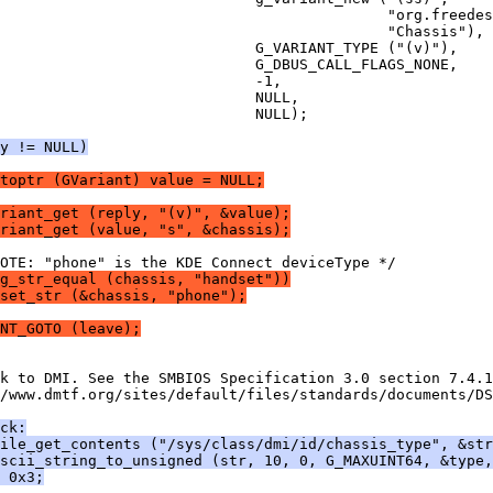
                                            "org.freedes
                                            "Chassis"),
                             G_VARIANT_TYPE ("(v)"),
                             G_DBUS_CALL_FLAGS_NONE,
                              -1,
                             NULL,
                              NULL);
y != NULL)
toptr (GVariant) value = NULL;
riant_get (reply, "(v)", &value);
riant_get (value, "s", &chassis);
OTE: "phone" is the KDE Connect deviceType */
g_str_equal (chassis, "handset"))
set_str (&chassis, "phone");
NT_GOTO (leave);
k to DMI. See the SMBIOS Specification 3.0 section 7.4.1
/www.dmtf.org/sites/default/files/standards/documents/DS
ck:
file_get_contents ("/sys/class/dmi/id/chassis_type", &str
scii_string_to_unsigned (str, 10, 0, G_MAXUINT64, &type,
 0x3;