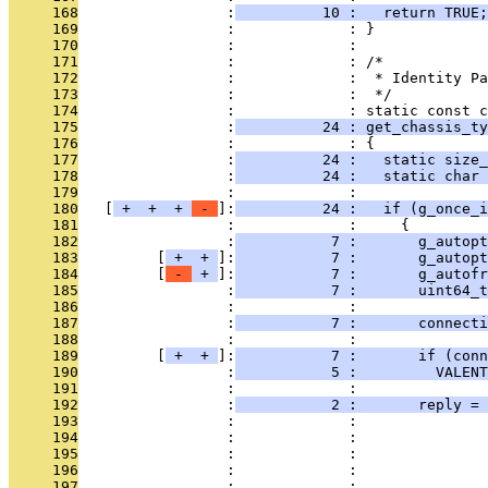
     168
                 :
          10 :   return TRUE;
     169
                 :             : }
     170
                 :             : 
     171
                 :             : /*
     172
                 :             :  * Identity Pa
     173
                 :             :  */
     174
                 :             : static const c
     175
                 :
          24 : get_chassis_ty
     176
                 :             : {
     177
                 :
          24 :   static size_
     178
                 :
          24 :   static char 
     179
                 :             : 
     180
   [
 + 
 + 
 + 
 - 
]:
          24 :   if (g_once_i
     181
                 :             :     {
     182
                 :
           7 :       g_autop
     183
         [
 + 
 + 
]:
           7 :       g_autop
     184
         [
 - 
 + 
]:
           7 :       g_autofr
     185
                 :
           7 :       uint64_t
     186
                 :             : 
     187
                 :
           7 :       connecti
     188
                 :             : 
     189
         [
 + 
 + 
]:
           7 :       if (conn
     190
                 :
           5 :         VALEN
     191
                 :             : 
     192
                 :
           2 :       reply = 
     193
                 :             :               
     194
                 :             :               
     195
                 :             :               
     196
                 :             :              
     197
                 :             :               