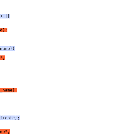
) ||
d);
name))
",
_name);
ficate);
me",