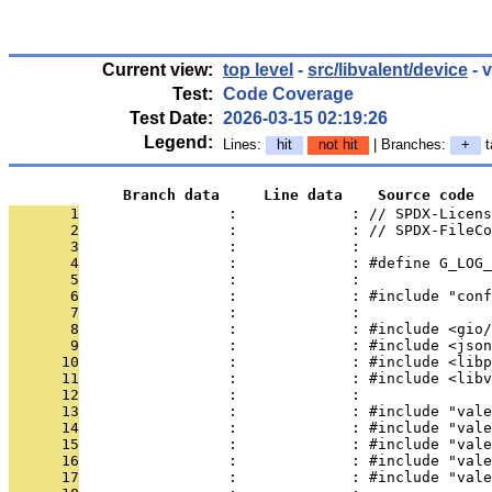
Current view:
top level
-
src/libvalent/device
- 
Test:
Code Coverage
Test Date:
2026-03-15 02:19:26
Legend:
Lines:
hit
not hit
| Branches:
+
t
             Branch data     Line data    Source code
       1
                 :             : // SPDX-Licens
       2
                 :             : // SPDX-FileCo
       3
                 :             : 
       4
                 :             : #define G_LOG_
       5
                 :             : 
       6
                 :             : #include "conf
       7
                 :             : 
       8
                 :             : #include <gio/
       9
                 :             : #include <json
      10
                 :             : #include <libp
      11
                 :             : #include <libv
      12
                 :             : 
      13
                 :             : #include "vale
      14
                 :             : #include "vale
      15
                 :             : #include "vale
      16
                 :             : #include "vale
      17
                 :             : #include "vale