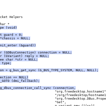
cket Helpers
har *
pe (void)
t guard = 0;
*chassis = NULL;
nit_enter (&guard))
tr (GDBusConnection) connection = NULL;
tr (GVariant) reply = NULL;
ee char *str = NULL;
 type;
on = g_bus_get_sync (G_BUS_TYPE_SYSTEM, NULL, NULL);
ection == NULL)
T_GOTO (dmi_fallback);
g_dbus_connection_call_sync (connection,
                             "org.freedesktop.hostname1"
                             "/org/freedesktop/hostname1
                             "org.freedesktop.DBus.Prope
                              "Get",
                             g_variant_new ("(ss)",