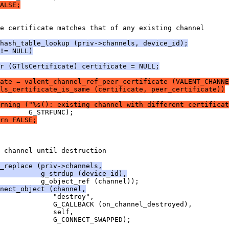
ALSE;
e certificate matches that of any existing channel
hash_table_lookup (priv->channels, device_id);
!= NULL)
r (GTlsCertificate) certificate = NULL;
ate = valent_channel_ref_peer_certificate (VALENT_CHANNE
ls_certificate_is_same (certificate, peer_certificate))
rning ("%s(): existing channel with different certificat
       G_STRFUNC);
rn FALSE;
 channel until destruction
_replace (priv->channels,
          g_strdup (device_id),
          g_object_ref (channel));
nnect_object (channel,
              "destroy",
             G_CALLBACK (on_channel_destroyed),
             self,
              G_CONNECT_SWAPPED);