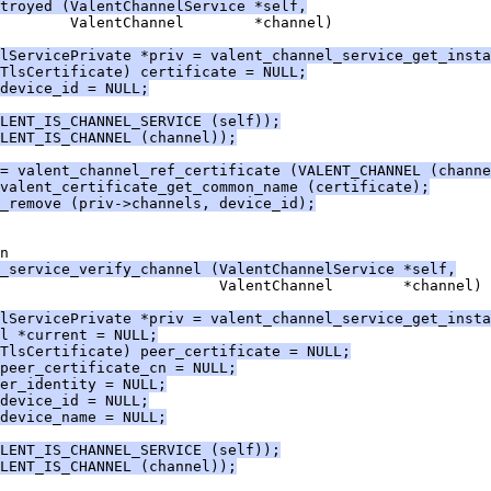
troyed (ValentChannelService *self,
        ValentChannel        *channel)
lServicePrivate *priv = valent_channel_service_get_insta
TlsCertificate) certificate = NULL;
device_id = NULL;
LENT_IS_CHANNEL_SERVICE (self));
LENT_IS_CHANNEL (channel));
= valent_channel_ref_certificate (VALENT_CHANNEL (channe
valent_certificate_get_common_name (certificate);
_remove (priv->channels, device_id);
n
_service_verify_channel (ValentChannelService *self,
                         ValentChannel        *channel)
lServicePrivate *priv = valent_channel_service_get_insta
l *current = NULL;
TlsCertificate) peer_certificate = NULL;
peer_certificate_cn = NULL;
er_identity = NULL;
device_id = NULL;
device_name = NULL;
LENT_IS_CHANNEL_SERVICE (self));
LENT_IS_CHANNEL (channel));