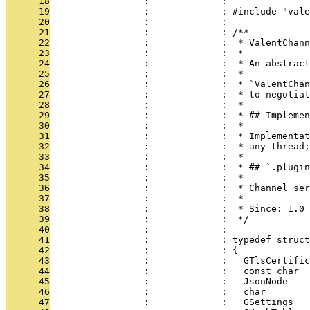
      18
                 :             : 
      19
                 :             : #include "vale
      20
                 :             : 
      21
                 :             : /**
      22
                 :             :  * ValentChann
      23
                 :             :  *
      24
                 :             :  * An abstract
      25
                 :             :  *
      26
                 :             :  * `ValentChan
      27
                 :             :  * to negotiat
      28
                 :             :  *
      29
                 :             :  * ## Implemen
      30
                 :             :  *
      31
                 :             :  * Implementat
      32
                 :             :  * any thread;
      33
                 :             :  *
      34
                 :             :  * ## `.plugin
      35
                 :             :  *
      36
                 :             :  * Channel ser
      37
                 :             :  *
      38
                 :             :  * Since: 1.0
      39
                 :             :  */
      40
                 :             : 
      41
                 :             : typedef struct
      42
                 :             : {
      43
                 :             :   GTlsCertific
      44
                 :             :   const char  
      45
                 :             :   JsonNode    
      46
                 :             :   char        
      47
                 :             :   GSettings   