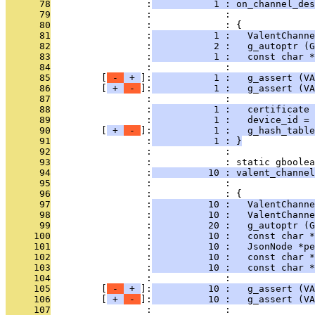
      78
                 :
           1 : on_channel_des
      79
                 :             :               
      80
                 :             : {
      81
                 :
           1 :   ValentChanne
      82
                 :
           2 :   g_autoptr (G
      83
                 :
           1 :   const char *
      84
                 :             : 
      85
         [
 - 
 + 
]:
           1 :   g_assert (VA
      86
         [
 + 
 - 
]:
           1 :   g_assert (VA
      87
                 :             : 
      88
                 :
           1 :   certificate 
      89
                 :
           1 :   device_id = 
      90
         [
 + 
 - 
]:
           1 :   g_hash_table
      91
                 :
           1 : }
      92
                 :             : 
      93
                 :             : static gboolea
      94
                 :
          10 : valent_channel
      95
                 :             :               
      96
                 :             : {
      97
                 :
          10 :   ValentChanne
      98
                 :
          10 :   ValentChanne
      99
                 :
          20 :   g_autoptr (G
     100
                 :
          10 :   const char *
     101
                 :
          10 :   JsonNode *pe
     102
                 :
          10 :   const char *
     103
                 :
          10 :   const char *
     104
                 :             : 
     105
         [
 - 
 + 
]:
          10 :   g_assert (VA
     106
         [
 + 
 - 
]:
          10 :   g_assert (VA
     107
                 :             : 