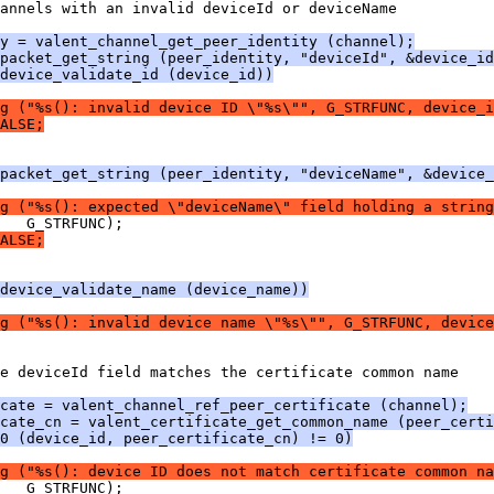
annels with an invalid deviceId or deviceName
y = valent_channel_get_peer_identity (channel);
packet_get_string (peer_identity, "deviceId", &device_id
device_validate_id (device_id))
g ("%s(): invalid device ID \"%s\"", G_STRFUNC, device_i
ALSE;
_packet_get_string (peer_identity, "deviceName", &device_
g ("%s(): expected \"deviceName\" field holding a string
   G_STRFUNC);
ALSE;
device_validate_name (device_name))
g ("%s(): invalid device name \"%s\"", G_STRFUNC, device
e deviceId field matches the certificate common name
cate = valent_channel_ref_peer_certificate (channel);
cate_cn = valent_certificate_get_common_name (peer_certi
0 (device_id, peer_certificate_cn) != 0)
g ("%s(): device ID does not match certificate common na
   G_STRFUNC);