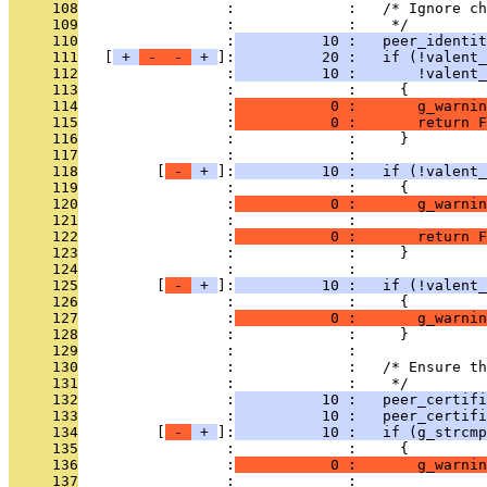
     108
                 :             :   /* Ignore ch
     109
                 :             :    */
     110
                 :
          10 :   peer_identit
     111
   [
 + 
 - 
 - 
 + 
]:
          20 :   if (!valent_
     112
                 :
          10 :       !valent_
     113
                 :             :     {
     114
                 :
           0 :       g_warnin
     115
                 :
           0 :       return F
     116
                 :             :     }
     117
                 :             : 
     118
         [
 - 
 + 
]:
          10 :   if (!valent
     119
                 :             :     {
     120
                 :
           0 :       g_warnin
     121
                 :             :               
     122
                 :
           0 :       return F
     123
                 :             :     }
     124
                 :             : 
     125
         [
 - 
 + 
]:
          10 :   if (!valent_
     126
                 :             :     {
     127
                 :
           0 :       g_warnin
     128
                 :             :     }
     129
                 :             : 
     130
                 :             :   /* Ensure th
     131
                 :             :    */
     132
                 :
          10 :   peer_certifi
     133
                 :
          10 :   peer_certifi
     134
         [
 - 
 + 
]:
          10 :   if (g_strcmp
     135
                 :             :     {
     136
                 :
           0 :       g_warnin
     137
                 :             :               