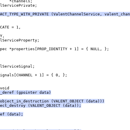
    *channels;
lServicePrivate;
ACT_TYPE_WITH_PRIVATE (ValentChannelService, valent_chan
CATE = 1,
Y,
lServiceProperty;
pec *properties[PROP_IDENTITY + 1] = { NULL, };
lServiceSignal;
ignals[CHANNEL + 1] = { 0, };
void
_deref (gpointer data)
object_in_destruction (VALENT_OBJECT (data)))
ect_destroy (VALENT_OBJECT (data));
ef (data);