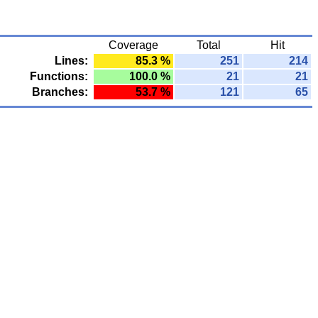
Coverage
Total
Hit
Lines:
85.3 %
251
214
Functions:
100.0 %
21
21
Branches:
53.7 %
121
65