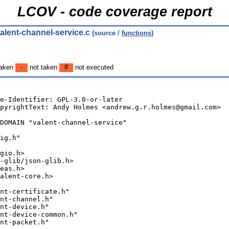
LCOV - code coverage report
valent-channel-service.c
(source /
functions
)
aken
-
not taken
#
not executed
e-Identifier: GPL-3.0-or-later
pyrightText: Andy Holmes <andrew.g.r.holmes@gmail.com>
DOMAIN "valent-channel-service"
ig.h"
gio.h>
-glib/json-glib.h>
eas.h>
alent-core.h>
nt-certificate.h"
nt-channel.h"
nt-device.h"
nt-device-common.h"
nt-packet.h"