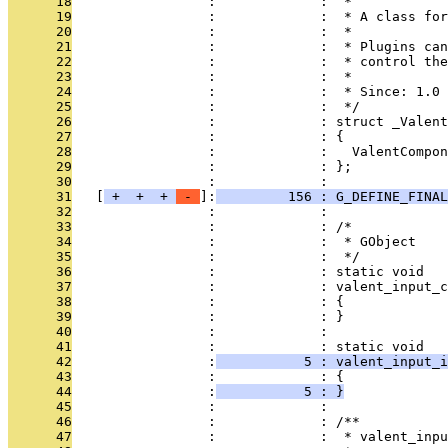
      18
                 :             :  *
      19
                 :             :  * A class fo
      20
                 :             :  *
      21
                 :             :  * Plugins can
      22
                 :             :  * control the
      23
                 :             :  *
      24
                 :             :  * Since: 1.0
      25
                 :             :  */
      26
                 :             : struct _Valent
      27
                 :             : {
      28
                 :             :   ValentCompon
      29
                 :             : };
      30
                 :             : 
      31
   [
 + 
 + 
 + 
 - 
]:
         156 : G_DEFINE_FINAL
      32
                 :             : 
      33
                 :             : /*
      34
                 :             :  * GObject
      35
                 :             :  */
      36
                 :             : static void
      37
                 :             : valent_input_
      38
                 :             : {
      39
                 :             : }
      40
                 :             : 
      41
                 :             : static void
      42
                 :
           5 : valent_input_i
      43
                 :             : {
      44
                 :
           5 : }
      45
                 :             : 
      46
                 :             : /**
      47
                 :             :  * valent_inpu