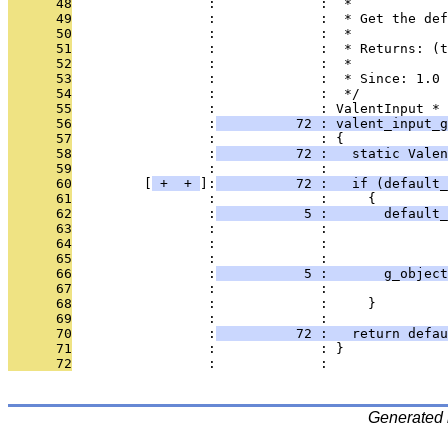
      48
                 :             :  *
      49
                 :             :  * Get the def
      50
                 :             :  *
      51
                 :             :  * Returns: (t
      52
                 :             :  *
      53
                 :             :  * Since: 1.0
      54
                 :             :  */
      55
                 :             : ValentInput *
      56
                 :
          72 : valent_input_g
      57
                 :             : {
      58
                 :
          72 :   static Valen
      59
                 :             : 
      60
         [
 + 
 + 
]:
          72 :   if (default_
      61
                 :             :     {
      62
                 :
           5 :       default_
      63
                 :             :               
      64
                 :             :               
      65
                 :             :               
      66
                 :
           5 :       g_object
      67
                 :             :               
      68
                 :             :     }
      69
                 :             : 
      70
                 :
          72 :   return defau
      71
                 :             : }
      72
                 :             : 
Generated 