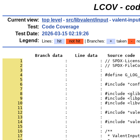
LCOV - cod
Current view:
top level
-
src/libvalent/input
- valent-input
Test:
Code Coverage
Test Date:
2026-03-15 02:19:26
Legend:
Lines:
hit
not hit
| Branches:
+
taken
-
no
             Branch data     Line data    Source code
       1
                 :             : // SPDX-Licens
       2
                 :             : // SPDX-FileCo
       3
                 :             : 
       4
                 :             : #define G_LOG_
       5
                 :             : 
       6
                 :             : #include "conf
       7
                 :             : 
       8
                 :             : #include <glib
       9
                 :             : #include <libp
      10
                 :             : #include <libv
      11
                 :             : 
      12
                 :             : #include "vale
      13
                 :             : 
      14
                 :             : #include "vale
      15
                 :             : 
      16
                 :             : /**
      17
                 :             :  * ValentInput